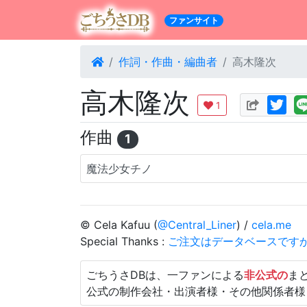
ファンサイト
作詞・作曲・編曲者
高木隆次
高木隆次
1
作曲
1
魔法少女チノ
© Cela Kafuu (
@Central_Liner
) /
cela.me
Special Thanks :
ご注文はデータベースです
ごちうさDBは、一ファンによる
非公式の
ま
公式の制作会社・出演者様・その他関係者様