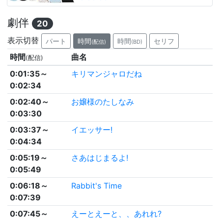
劇伴
20
表示切替
パート
時間
時間
セリフ
(配信)
(BD)
時間
曲名
(配信)
0:01:35～
キリマンジャロだね
0:02:34
0:02:40～
お嬢様のたしなみ
0:03:30
0:03:37～
イエッサー!
0:04:34
0:05:19～
さあはじまるよ!
0:05:49
0:06:18～
Rabbit's Time
0:07:39
0:07:45～
えーとえーと、、あれれ?