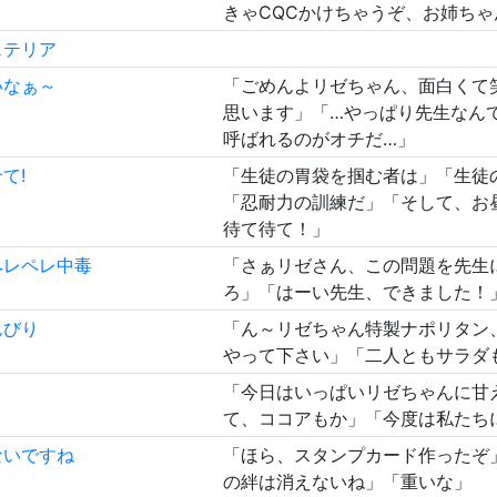
きゃCQCかけちゃうぞ、お姉ち
ェテリア
いなぁ～
「ごめんよリゼちゃん、面白くて
思います」「…やっぱり先生なん
呼ばれるのがオチだ…」
て!
「生徒の胃袋を掴む者は」「生徒
「忍耐力の訓練だ」「そして、お
待て待て！」
ペレペレ中毒
「さぁリゼさん、この問題を先生
ろ」「はーい先生、できました！
んびり
「ん～リゼちゃん特製ナポリタン
やって下さい」「二人ともサラダ
「今日はいっぱいリゼちゃんに甘
て、ココアもか」「今度は私たち
ないですね
「ほら、スタンプカード作ったぞ
の絆は消えないね」「重いな」