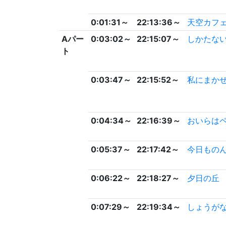
0:01:31～
22:13:36～
天空カフ
Aパー
0:03:02～
22:15:07～
しかたな
ト
0:03:47～
22:15:52～
私にまかせ
0:04:34～
22:16:39～
おいらは
0:05:37～
22:17:42～
今日もの
0:06:22～
22:18:27～
夕日の丘
0:07:29～
22:19:34～
しょうが