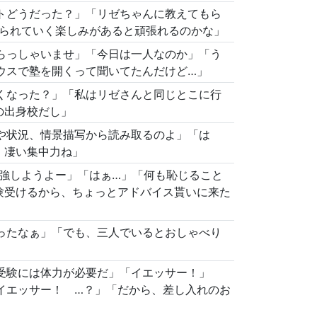
トどうだった？」「リゼちゃんに教えてもら
められていく楽しみがあると頑張れるのかな」
らっしゃいませ」「今日は一人なのか」「う
ウスで塾を開くって聞いてたんだけど…」
くなった？」「私はリゼさんと同じとこに行
の出身校だし」
や状況、情景描写から読み取るのよ」「は
、凄い集中力ね」
勉強しようよー」「はぁ…」「何も恥じること
験受けるから、ちょっとアドバイス貰いに来た
ったなぁ」「でも、三人でいるとおしゃべり
」
受験には体力が必要だ」「イエッサー！」
イエッサー！ …？」「だから、差し入れのお