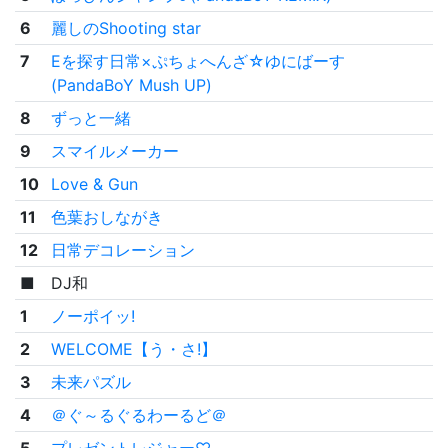
6
麗しのShooting star
7
Eを探す日常×ぷちょへんざ☆ゆにばーす
(PandaBoY Mush UP)
8
ずっと一緒
9
スマイルメーカー
10
Love & Gun
11
色葉おしながき
12
日常デコレーション
■
DJ和
1
ノーポイッ!
2
WELCOME【う・さ!】
3
未来パズル
4
＠ぐ～るぐるわーるど＠