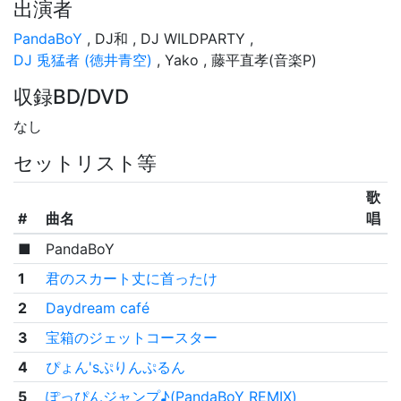
出演者
PandaBoY
,
DJ和 ,
DJ WILDPARTY ,
DJ 兎猛者 (徳井青空)
,
Yako ,
藤平直孝(音楽P)
収録BD/DVD
なし
セットリスト等
歌
#
曲名
唱
■
PandaBoY
1
君のスカート丈に首ったけ
2
Daydream café
3
宝箱のジェットコースター
4
ぴょん'sぷりんぷるん
5
ぽっぴんジャンプ♪(PandaBoY REMIX)