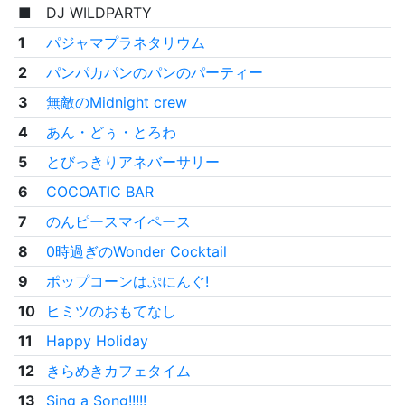
■
DJ WILDPARTY
1
パジャマプラネタリウム
2
パンパカパンのパンのパーティー
3
無敵のMidnight crew
4
あん・どぅ・とろわ
5
とびっきりアネバーサリー
6
COCOATIC BAR
7
のんピースマイペース
8
0時過ぎのWonder Cocktail
9
ポップコーンはぷにんぐ!
10
ヒミツのおもてなし
11
Happy Holiday
12
きらめきカフェタイム
13
Sing a Song!!!!!