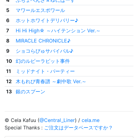
4
ぷちょへんざ☆ゆにばーす
5
マワールエスポワール
6
ホットホワイトデリバリー♪
7
Hi Hi High☆ ～ハイテンション Ver.～
8
MIRACLE CHRONICLE♪
9
ショコらびゅサバイバル♪
10
幻のルビーラビット事件
11
ミッドナイト・パーティー
12
木もれび青春譜 ～劇中歌 Ver.～
13
銀のスプーン
© Cela Kafuu (
@Central_Liner
) /
cela.me
Special Thanks :
ご注文はデータベースですか？