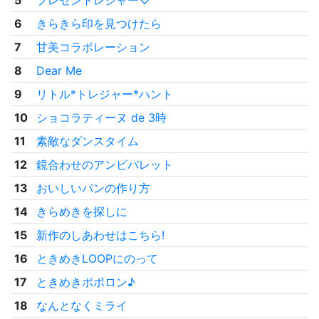
5
プレゼントレジャー♡
6
きらきら印を見つけたら
7
甘美コラボレーション
8
Dear Me
9
リトル*トレジャー*ハント
10
ショコラティーヌ de 3時
11
素敵なダンスタイム
12
鏡合わせのアンビバレット
13
おいしいパンの作り方
14
きらめきを探しに
15
新作のしあわせはこちら!
16
ときめきLOOPにのって
17
ときめきポポロン♪
18
なんとなくミライ