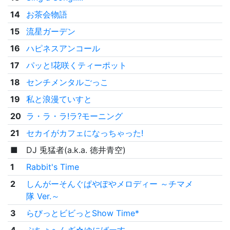
14
お茶会物語
15
流星ガーデン
16
ハピネスアンコール
17
パッと!花咲くティーポット
18
センチメンタルごっこ
19
私と浪漫ていすと
20
ラ・ラ・ラ!ラ?モーニング
21
セカイがカフェになっちゃった!
■
DJ 兎猛者(a.k.a. 徳井青空)
1
Rabbit's Time
2
しんがーそんぐぱやぽやメロディー ～チマメ
隊 Ver.～
3
らびっとビビっとShow Time*