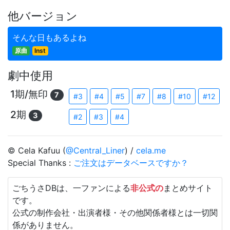
他バージョン
そんな日もあるよね
原曲
Inst
劇中使用
1期/無印
7
#3
#4
#5
#7
#8
#10
#12
2期
3
#2
#3
#4
© Cela Kafuu (
@Central_Liner
) /
cela.me
Special Thanks :
ご注文はデータベースですか？
ごちうさDBは、一ファンによる
非公式の
まとめサイト
です。
公式の制作会社・出演者様・その他関係者様とは一切関
係がありません。