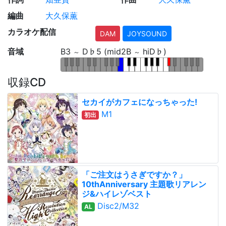
編曲
大久保薫
カラオケ配信
DAM
JOYSOUND
音域
B3
D♭5 (mid2B
hiD♭)
～
～
収録CD
セカイがカフェになっちゃった!
M1
初出
「ご注文はうさぎですか？」
10thAnniversary 主題歌リアレン
ジ&ハイレゾベスト
Disc2/M32
AL