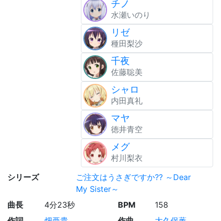
チノ
水瀬いのり
リゼ
種田梨沙
千夜
佐藤聡美
シャロ
内田真礼
マヤ
徳井青空
メグ
村川梨衣
シリーズ
ご注文はうさぎですか?? ～Dear
My Sister～
曲長
4分23秒
BPM
158
作詞
畑亜貴
作曲
大久保薫