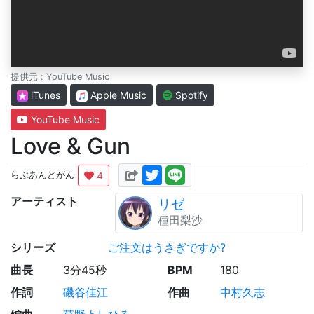
提供元 : YouTube Music
iTunes
Apple Music
Spotify
YouTube Music
Love & Gun
4
らぶあんどがん
アーティスト
リゼ
種田梨沙
シリーズ
ご注文はうさぎですか?
曲長
3分45秒
BPM
180
作詞
磯谷佳江
作曲
中村久志