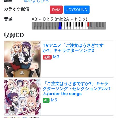
編曲
草野よしひろ
カラオケ配信
DAM
JOYSOUND
音域
A3
D♭5 (mid2A
hiD♭)
～
～
収録CD
TVアニメ「ご注文はうさぎです
か?」キャラクターソング2
M3
初出
「ご注文はうさぎですか?」キャラ
クターソング・セレクションアルバ
ム/order the songs
M5
AL