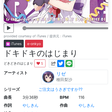
provided courtesy of iTunes / 提供元 : iTunes
iTunes
e-onkyo
ドキドキのはじまり
5
どきどきのはじまり
アーティスト
リゼ
種田梨沙
シリーズ
ご注文はうさぎですか??
曲長
3分36秒
BPM
116
作詞
やしきん
作曲
やしきん