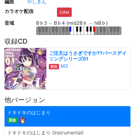
編曲
やしきん
カラオケ配信
DAM
音域
B♭3
B♭4 (mid2B♭
hiB♭)
～
～
収録CD
ご注文はうさぎですか??バースデイ
ソングシリーズ01
M3
初出
他バージョン
ドキドキのはじまり
原曲
ドキドキのはじまり (Instrumental)