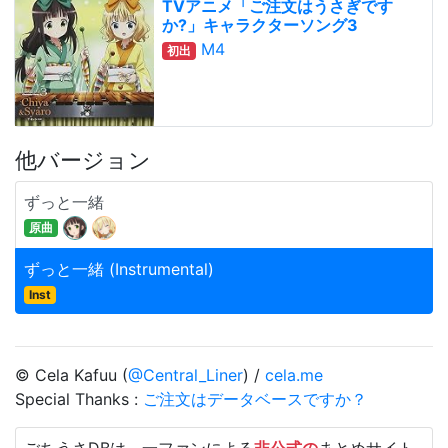
TVアニメ「ご注文はうさぎです
か?」キャラクターソング3
M4
初出
他バージョン
ずっと一緒
原曲
ずっと一緒 (Instrumental)
Inst
© Cela Kafuu (
@Central_Liner
) /
cela.me
Special Thanks :
ご注文はデータベースですか？
ごちうさDBは、一ファンによる
非公式の
まとめサイト