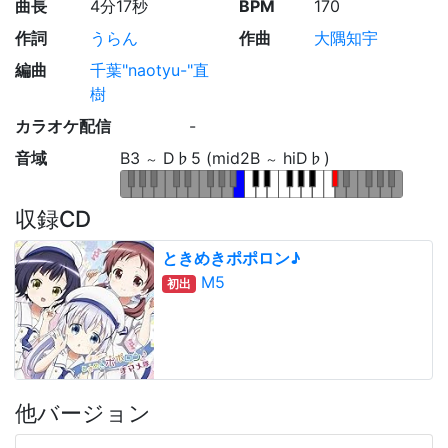
曲長
4分17秒
BPM
170
作詞
うらん
作曲
大隅知宇
編曲
千葉"naotyu-"直
樹
カラオケ配信
-
音域
B3
D♭5 (mid2B
hiD♭)
～
～
収録CD
ときめきポポロン♪
M5
初出
他バージョン