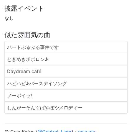
披露イベント
なし
似た雰囲気の曲
ハートぷるぷる事件です
ときめきポポロン♪
Daydream café
ハピハピ♪バースデイソング
ノーポイッ!
しんがーそんぐぱやぽやメロディー
© Cela Kafuu (
@Central_Liner
) /
cela.me