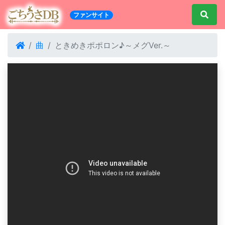
ファンサイト
曲
ときめきポポロン♪～メグVer.～