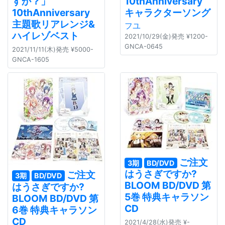
すか？」
10thAnniversary
10thAnniversary
キャラクターソング
主題歌リアレンジ&
フユ
ハイレゾベスト
2021/10/29(金)発売 ¥1200-
GNCA-0645
2021/11/11(木)発売 ¥5000-
GNCA-1605
ご注文
3期
BD/DVD
はうさぎですか?
ご注文
3期
BD/DVD
BLOOM BD/DVD 第
はうさぎですか?
5巻 特典キャラソン
BLOOM BD/DVD 第
CD
6巻 特典キャラソン
CD
2021/4/28(水)発売 ¥-