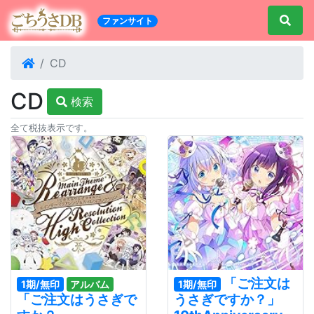
ファンサイト
CD
CD
検索
全て税抜表示です。
「ご注文は
1期/無印
アルバム
1期/無印
「ご注文はうさぎで
うさぎですか？」