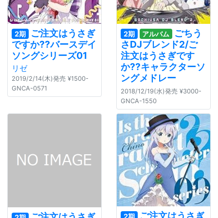
ご注文はうさぎ
ごちう
2期
2期
アルバム
ですか??バースデイ
さDJブレンド2/ご
ソングシリーズ01
注文はうさぎです
か??キャラクターソ
リゼ
ングメドレー
2019/2/14(木)発売 ¥1500-
GNCA-0571
2018/12/19(水)発売 ¥3000-
GNCA-1550
ご注文はうさぎ
ご注文はうさぎ
2期
2期