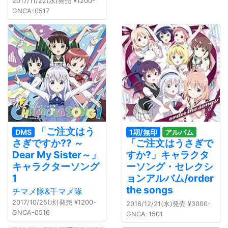
2017/11/22(水)発売 ¥1200-
GNCA-0517
「ご注文はう
DMS
1期/無印
アルバム
さぎですか?? ～
「ご注文はうさぎで
Dear My Sister～」
すか?」キャラクタ
キャラクターソング
ーソング・セレクシ
1
ョンアルバム/order
the songs
チマメ隊&千マメ隊
2017/10/25(水)発売 ¥1200-
2016/12/21(水)発売 ¥3000-
GNCA-0516
GNCA-1501