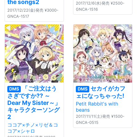
the songs2
2017/12/6(水)発売 ¥2500-
GNCA-1516
2017/12/22(金)発売 ¥3000-
GNCA-1517
「ご注文はう
セカイがカフ
DMS
DMS
さぎですか?? ～
ェになっちゃった!
Dear My Sister～」
Petit Rabbit's with
キャラクターソング
beans
2
2017/11/11(土)発売 ¥1500-
GNCA-0515
ココア×チノ×リゼ＆コ
コア×シャロ