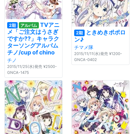
TVアニ
2期
アルバム
メ「ご注文はうさぎ
ときめきポポロ
2期
ですか??」キャラク
ン♪
ターソングアルバム
チマメ隊
チノ/cup of chino
2015/11/11(水)発売 ¥1200-
チノ
GNCA-0402
2015/11/25(水)発売 ¥2500-
GNCA-1475