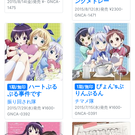
ングメドレー
2015/8/14(金)発売 ¥- GNCA-
1475
2015/8/12(水)発売 ¥2300-
GNCA-1471
ぴょん'sぷ
ハートぷる
1期/無印
1期/無印
りんぷるん
ぷる事件です
チマメ隊
振り回され隊
2015/7/15(水)発売 ¥1600-
2015/7/29(水)発売 ¥1600-
GNCA-0391
GNCA-0392