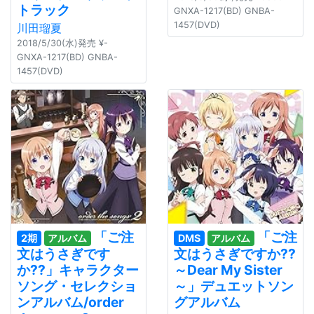
トラック
GNXA-1217(BD) GNBA-
1457(DVD)
川田瑠夏
2018/5/30(水)発売 ¥-
GNXA-1217(BD) GNBA-
1457(DVD)
「ご注
「ご注
2期
アルバム
DMS
アルバム
文はうさぎです
文はうさぎですか??
か??」キャラクター
～Dear My Sister
ソング・セレクショ
～」デュエットソン
ンアルバム/order
グアルバム