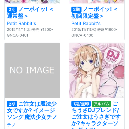
ノーポイッ! ＜
ノーポイッ! ＜
2期
2期
通常盤＞
初回限定盤＞
Petit Rabbit's
Petit Rabbit's
2015/11/11(水)発売 ¥1200-
2015/11/11(水)発売 ¥1600-
GNCA-0401
GNCA-0400
ご
ご注文は魔法少
1期/無印
アルバム
2期
ちうさDJブレンド/
女ですか? イメージ
ご注文はうさぎです
ソング 魔法少女チノ
か?キャラクターソ
チノ