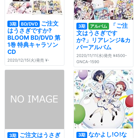
ご注文
3期
BD/DVD
「ご注
3期
アルバム
はうさぎですか?
文はうさぎです
BLOOM BD/DVD 第
か?」リアレンジ&カ
1巻 特典キャラソン
バーアルバム
CD
2020/11/11(水)発売 ¥4500-
2020/12/15(火)発売 ¥-
GNCA-1590
なかよし!○!な
ご注文はうさぎ
3期
3期