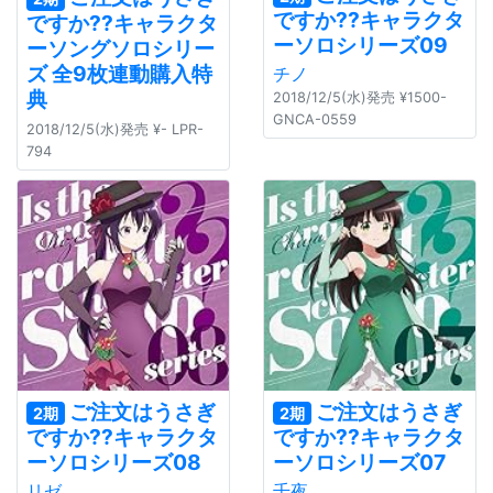
ですか??キャラクタ
ですか??キャラクタ
ーソロシリーズ09
ーソングソロシリー
ズ 全9枚連動購入特
チノ
典
2018/12/5(水)発売 ¥1500-
GNCA-0559
2018/12/5(水)発売 ¥- LPR-
794
ご注文はうさぎ
ご注文はうさぎ
2期
2期
ですか??キャラクタ
ですか??キャラクタ
ーソロシリーズ08
ーソロシリーズ07
リゼ
千夜