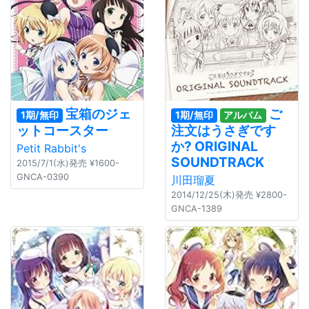
宝箱のジェ
ご
1期/無印
1期/無印
アルバム
ットコースター
注文はうさぎです
か? ORIGINAL
Petit Rabbit's
SOUNDTRACK
2015/7/1(水)発売 ¥1600-
GNCA-0390
川田瑠夏
2014/12/25(木)発売 ¥2800-
GNCA-1389