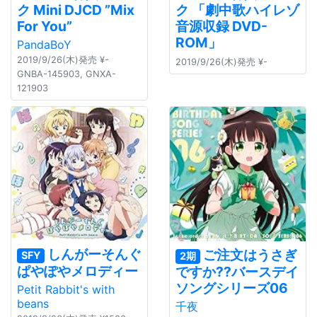
ク Mini DJCD ”Mix
ク 「劇中歌ハイレゾ
For You”
音源収録 DVD-
ROM」
PandaBoY
2019/9/26(木)発売 ¥-
2019/9/26(木)発売 ¥-
GNBA-145903, GNXA-
121903
しんがーそんぐ
ご注文はうさぎ
SFY
2期
ぱやぽやメロディー
ですか??バースデイ
ソングシリーズ06
Petit Rabbit's with
beans
千夜