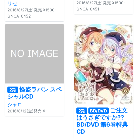
リゼ
2016/8/27(土)発売 ¥1500-
GNCA-0451
2016/8/27(土)発売 ¥1500-
GNCA-0452
怪盗ラパン スペ
2期
シャルCD
シャロ
ご注文
2期
BD/DVD
2016/8/12(金)発売 ¥-
はうさぎですか??
BD/DVD 第6巻特典
CD